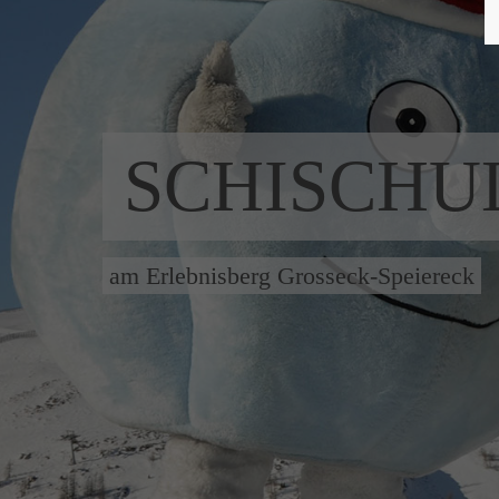
SCHISCHU
am Erlebnisberg Grosseck-Speiereck