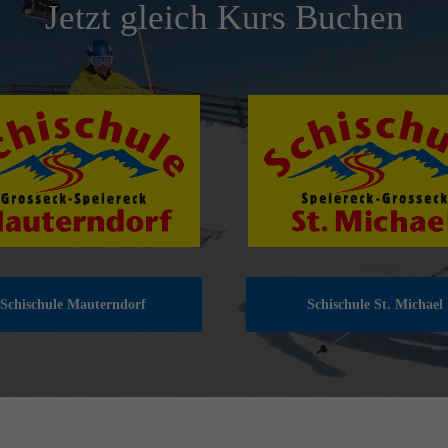
Jetzt gleich Kurs Buchen
Schischule Mauterndorf
Schischule St. Michael