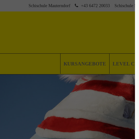
Schischule Mauterndorf
+43 6472 20033
Schischule St
KURSANGEBOTE
LEVEL C