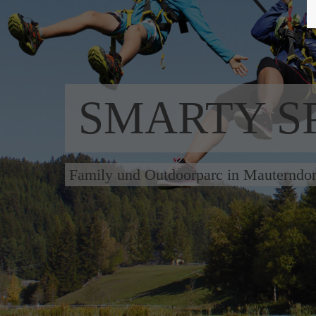
SMARTY S
Family und Outdoorparc in Mauterndor