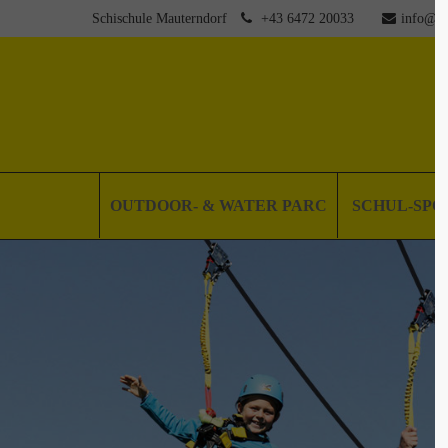
Schischule Mauterndorf
+43 6472 20033
info@sm
OUTDOOR- & WATER PARC
SCHUL-SP