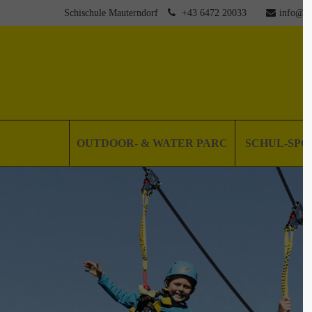
Schischule Mauterndorf
+43 6472 20033
info@sm
OUTDOOR- & WATER PARC
SCHUL-SP