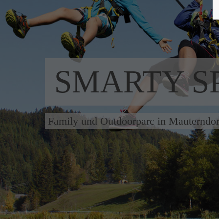
SMARTY S
Family und Outdoorparc in Mauterndor