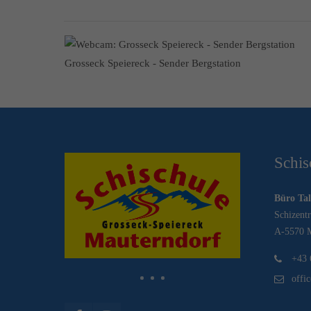
Grosseck Speiereck - Sender Bergstation
Schis
Büro Tal
Schizent
A-5570 M
+43 
offi