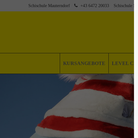
Schischule Mauterndorf
+43 6472 20033
Schischule St
KURSANGEBOTE
LEVEL C