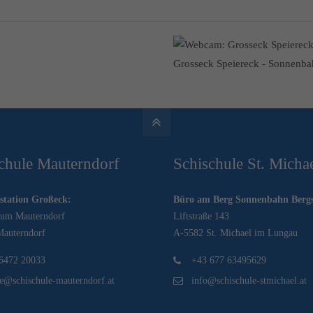
Grosseck Speiereck - Sonnenba
chule Mauterndorf
Schischule St. Micha
station Großeck:
Büro am Berg Sonnenbahn Bergs
rum Mauterndorf
Liftstraße 143
auterndorf
A-5582 St. Michael im Lungau
6472 20033
+43 677 63495629
ce@schischule-mauterndorf.at
info@schischule-stmichael.at