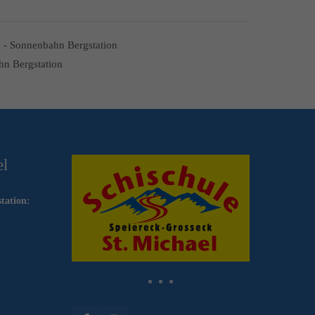
hn Bergstation
el
tation: