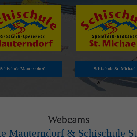
Schischule Mauterndorf
Schischule St. Michael
Webcams
le Mauterndorf & Schischule St