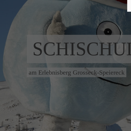
SCHISCHU
am Erlebnisberg Grosseck-Speiereck